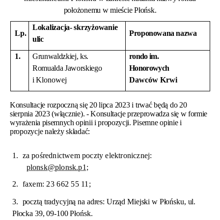
położonemu w mieście Płońsk.
Lokalizacja- skrzyżowanie
Lp.
Proponowana nazwa
ulic
1.
Grunwaldzkiej, ks.
rondo im.
Romualda Jaworskiego
Honorowych
i
Klonowej
Dawców Krwi
Konsultacje rozpoczną się 20 lipca 2023 i trwać będą do 20
sierpnia 2023 (włącznie).
- Konsultacje przeprowadza się w formie
wyrażenia
pisemnych opinii i propozycji.
Pisemne opinie i
propozycje należy składać:
1.
za pośrednictwem poczty elektronicznej:
plonsk@plonsk.p1;
2.
faxem: 23 662 55 11;
3.
pocztą tradycyjną na adres: Urząd Miejski w Płońsku, ul.
Płocka 39, 09-100 Płońsk.