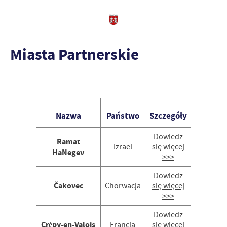
Miasta Partnerskie
Nazwa
Państwo
Szczegóły
Dowiedz
Ramat
Izrael
się więcej
HaNegev
>>>
Dowiedz
Čakovec
Chorwacja
się więcej
>>>
Dowiedz
Crépy-en-Valois
Francja
się więcej