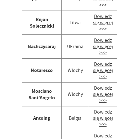
>>>
Dowiedz
Rejon
Litwa
się więcej
Solecznicki
>>>
Dowiedz
Bachczysaraj
Ukraina
się więcej
>>>
Dowiedz
Notaresco
Włochy
się więcej
>>>
Dowiedz
Mosciano
Włochy
się więcej
Sant'Angelo
>>>
Dowiedz
Antoing
Belgia
się więcej
>>>
Dowiedz